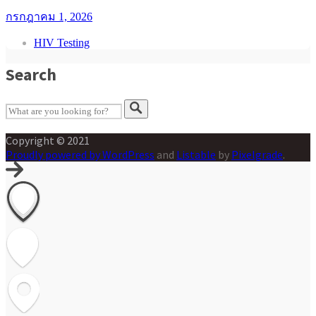
กรกฎาคม 1, 2026
HIV Testing
Search
Copyright © 2021
Proudly powered by WordPress
and
Listable
by
Pixelgrade
.