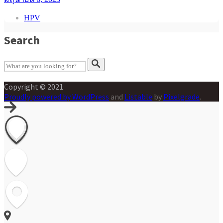
HPV
Search
Copyright © 2021
Proudly powered by WordPress
and
Listable
by
Pixelgrade
.