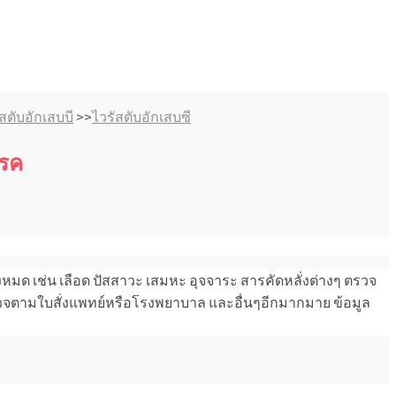
สตับอักเสบบี
>>
ไวรัสตับอักเสบซี
โรค
งหมด เช่น เลือด ปัสสาวะ เสมหะ อุจจาระ สารคัดหลั่งต่างๆ ตรวจ
ตรวจตามใบสั่งแพทย์หรือโรงพยาบาล และอื่นๆอีกมากมาย ข้อมูล