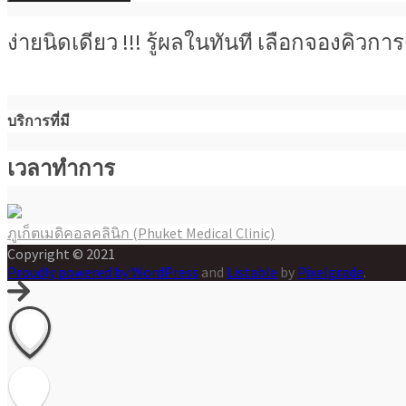
ง่ายนิดเดียว !!! รู้ผลในทันที เลือกจองคิว
บริการที่มี
เวลาทำการ
ภูเก็ตเมดิคอลคลินิก (Phuket Medical Clinic)
แนะแนว
Copyright © 2021
เรื่อง
Proudly powered by WordPress
and
Listable
by
Pixelgrade
.