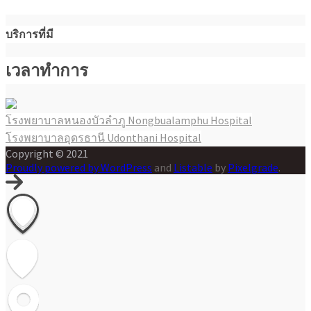
บริการที่มี
เวลาทำการ
โรงพยาบาลหนองบัวลำภู Nongbualamphu Hospital
แนะแนว
โรงพยาบาลอุดรธานี Udonthani Hospital
เรื่อง
Copyright © 2021
Proudly powered by WordPress
and
Listable
by
Pixelgrade
.