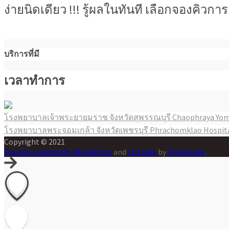
ง่ายนิดเดียว !!! รู้ผลในทันที เลือกจองคิว
บริการที่มี
เวลาทำการ
โรงพยาบาลเจ้าพระยายมราช จังหวัดสุพรรณบุรี Chaophraya Yom
แนะแนว
โรงพยาบาลพระจอมเกล้า จังหวัดเพชรบุรี Phrachomklao Hospit
เรื่อง
Copyright © 2021
Proudly powered by WordPress
and
Listable
by
Pixelgrade
.