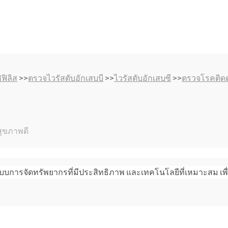
ฟิลิส
>>
ตรวจไวรัสตับอักเสบบี
>>
ไวรัสตับอักเสบซี
>>
ตรวจโรคติดต
สุขภาพดี
การจัดทรัพยากรที่มีประสิทธิภาพ และเทคโนโลยีที่เหมาะสม เพื่