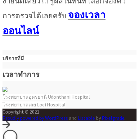
ง่ายนิดเดียว !!! รู้ผลในทันที เลือกจองคิว
จองเวลา
การตรวจได้เลยครับ
ออนไลน์
บริการที่มี
เวลาทำการ
โรงพยาบาลอุดรธานี Udonthani Hospital
แนะแนว
โรงพยาบาลเลย Loei Hospital
เรื่อง
Copyright © 2021
Proudly powered by WordPress
and
Listable
by
Pixelgrade
.