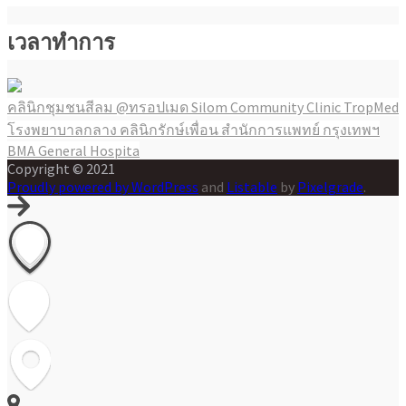
เวลาทำการ
คลินิกชุมชนสีลม @ทรอปเมด Silom Community Clinic TropMed
แนะแนว
โรงพยาบาลกลาง คลินิกรักษ์เพื่อน สำนักการแพทย์ กรุงเทพฯ
เรื่อง
BMA General Hospita
Copyright © 2021
Proudly powered by WordPress
and
Listable
by
Pixelgrade
.