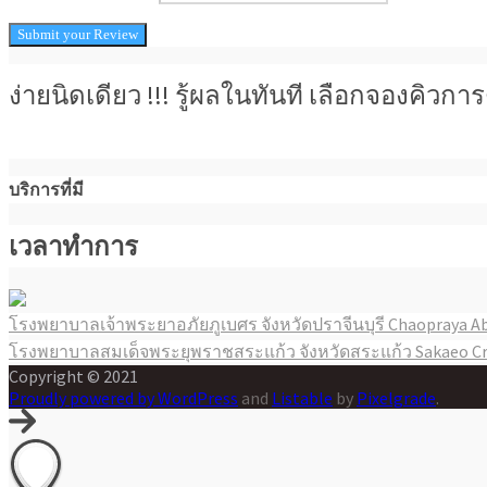
ง่ายนิดเดียว !!! รู้ผลในทันที เลือกจองคิว
บริการที่มี
เวลาทำการ
โรงพยาบาลเจ้าพระยาอภัยภูเบศร จังหวัดปราจีนบุรี Chaopraya Ab
แนะแนว
โรงพยาบาลสมเด็จพระยุพราชสระแก้ว จังหวัดสระแก้ว Sakaeo Cr
เรื่อง
Copyright © 2021
Proudly powered by WordPress
and
Listable
by
Pixelgrade
.