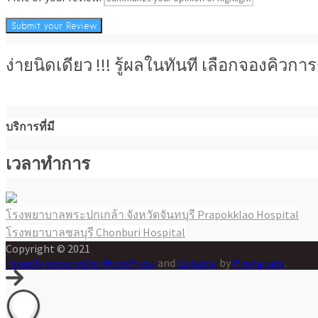
ง่ายนิดเดียว !!! รู้ผลในทันที เลือกจองคิว
บริการที่มี
เวลาทำการ
โรงพยาบาลพระปกเกล้า จังหวัดจันทบุรี Prapokklao Hospital
แนะแนว
โรงพยาบาลชลบุรี Chonburi Hospital
เรื่อง
Copyright © 2021
Proudly powered by WordPress
and
Listable
by
Pixelgrade
.