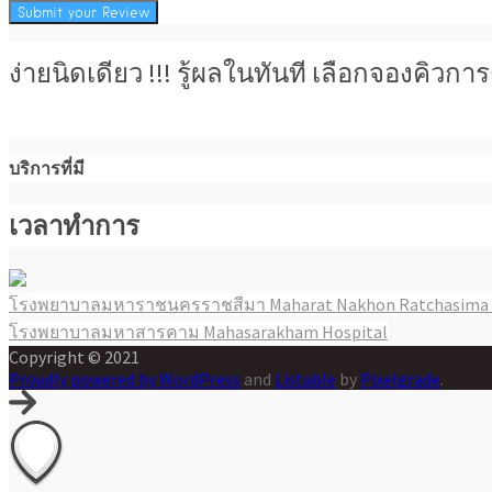
ง่ายนิดเดียว !!! รู้ผลในทันที เลือกจองคิว
บริการที่มี
เวลาทำการ
โรงพยาบาลมหาราชนครราชสีมา Maharat Nakhon Ratchasima 
แนะแนว
โรงพยาบาลมหาสารคาม Mahasarakham Hospital
เรื่อง
Copyright © 2021
Proudly powered by WordPress
and
Listable
by
Pixelgrade
.