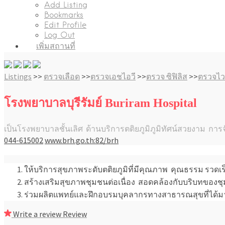
Add Listing
Bookmarks
Edit Profile
Log Out
เพิ่มสถานที่
Listings
>>
ตรวจเลือด
>>
ตรวจเอชไอวี
>>
ตรวจ ซิฟิลิส
>>
ตรวจไวร
โรงพยาบาลบุรีรัมย์ Buriram Hospital
เป็นโรงพยาบาลชั้นเลิศ ด้านบริการตติยภูมิภูมิทัศน์สวยงาม กา
044-615002
www.brh.go.th:82/brh
ให้บริการสุขภาพระดับตติยภูมิที่มีคุณภาพ คุณธรรม รวดเร
สร้างเสริมสุขภาพชุมชนต่อเนื่อง สอดคล้องกับบริบทของ
ร่วมผลิตแพทย์และฝึกอบรมบุคลากรทางสาธารณสุขที่ได้มาต
Write a review
Review