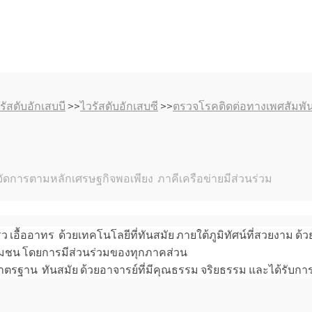
ัสตับอักเสบบี
>>
ไวรัสตับอักเสบซี
>>
ตรวจโรคติดต่อทางเพศสัมพัน
รจัดการตามหลักเศรษฐกิจพอเพียง ภาคีเครือข่ายมีส่วนร่วม
็ว เอื้ออาทร ด้วยเทคโนโลยีที่ทันสมัย ภายใต้ภูมิทัศน์ที่สวยงา
ชุมชน โดยการมีส่วนร่วมของทุกภาคส่วน
รฐาน ทันสมัย ด้วยอาจารย์ที่มีคุณธรรม จริยธรรม และได้รับการ