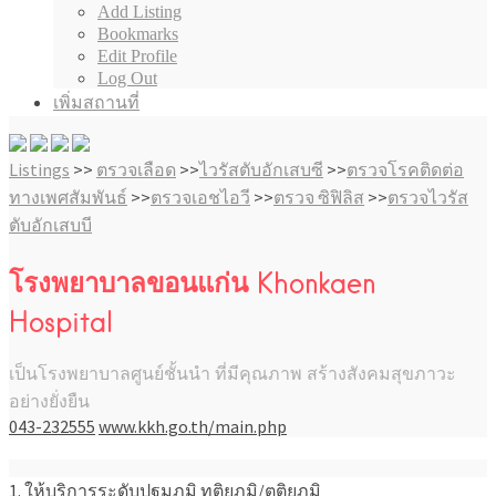
Add Listing
Bookmarks
Edit Profile
Log Out
เพิ่มสถานที่
Listings
>>
ตรวจเลือด
>>
ไวรัสตับอักเสบซี
>>
ตรวจโรคติดต่อ
ทางเพศสัมพันธ์
>>
ตรวจเอชไอวี
>>
ตรวจ ซิฟิลิส
>>
ตรวจไวรัส
ตับอักเสบบี
โรงพยาบาลขอนแก่น Khonkaen
Hospital
เป็นโรงพยาบาลศูนย์ชั้นนำ ที่มีคุณภาพ สร้างสังคมสุขภาวะ
อย่างยั่งยืน
043-232555
www.kkh.go.th/main.php
1. ให้บริการระดับปฐมภูมิ ทุติยภูมิ/ตติยภูมิ