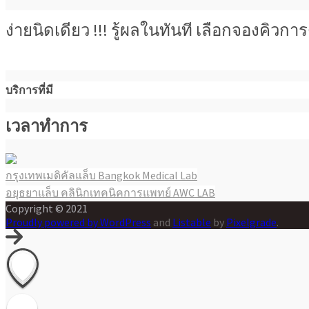
ง่ายนิดเดียว !!! รู้ผลในทันที เลือกจองคิว
บริการที่มี
เวลาทำการ
กรุงเทพเมดิคัลแล็บ Bangkok Medical Lab
แนะแนว
อยุธยาแล็บ คลินิกเทคนิคการแพทย์ AWC LAB
เรื่อง
Copyright © 2021
Proudly powered by WordPress
and
Listable
by
Pixelgrade
.