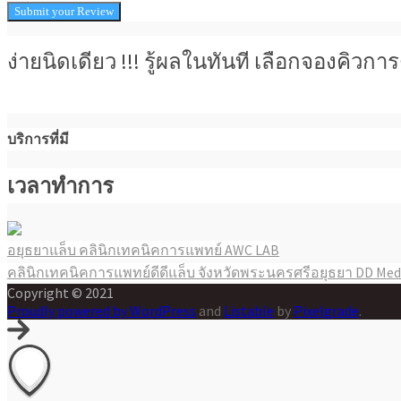
ง่ายนิดเดียว !!! รู้ผลในทันที เลือกจองคิว
บริการที่มี
เวลาทำการ
อยุธยาแล็บ คลินิกเทคนิคการแพทย์ AWC LAB
แนะแนว
คลินิกเทคนิคการแพทย์ดีดีแล็บ จังหวัดพระนครศรีอยุธยา DD Med
เรื่อง
Copyright © 2021
Proudly powered by WordPress
and
Listable
by
Pixelgrade
.