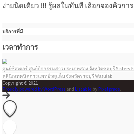
ง่ายนิดเดียว !!! รู้ผลในทันที เลือกจองคิว
บริการที่มี
เวลาทำการ
ศูนย์ซิสเตอร์ ศูนย์กิจกรรมสาวประเภทสอง จังหวัดชลบุรี Sisters 
แนะแนว
คลินิกเทคนิคการแพทย์วสุแล็บ จังหวัดราชบุรี Wasulab
เรื่อง
Copyright © 2021
Proudly powered by WordPress
and
Listable
by
Pixelgrade
.