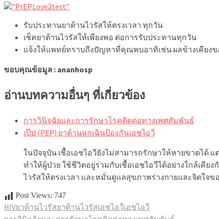
รับประทานยาต้านไวรัสให้ตรงเวลา ทุกวัน
เช็คยาต้านไวรัสให้เพียงพอ ต่อการรับประทานทุกวัน
แจ้งให้แพทย์ทราบถึงปัญหาที่คุณพบอาทิเช่น ผลข้างเคีย
ขอบคุณข้อมูล : ananhosp
อ่านบทความอื่นๆ ที่เกี่ยวข้อง
การวินิจฉัยและการรักษาโรคติดต่อทางเพศสัมพันธ์
เป๊ป (PEP) ยาต้านฉุกเฉินป้องกันเอชไอวี
ในปัจจุบัน เชื้อเอชไอวียังไม่สามารถรักษาให้หายขาดได้ 
ทำให้ผู้ป่วย ใช้ชีวิตอยู่ร่วมกับเชื้อเอชไอวีได้อย่างใกล้เ
ไวรัสให้ตรงเวลา และหมั่นดูแลสุขภาพร่างกายและจิตใจของ
Post Views:
747
HIV
ยาต้านไวรัส
ยาต้านไวรัสเอชไอวี
เอชไอวี