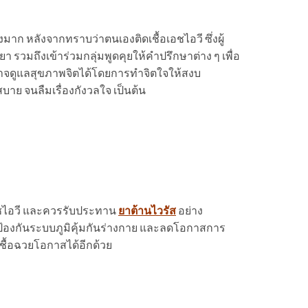
่างมาก หลังจากทราบว่าตนเองติดเชื้อเอชไอวี ซึ่งผู้
า รวมถึงเข้าร่วมกลุ่มพูดคุยให้คำปรึกษาต่าง ๆ เพื่อ
อาจดูแลสุขภาพจิตได้โดยการทำจิตใจให้สงบ
สบาย จนลืมเรื่องกังวลใจ เป็นต้น
้อเอชไอวี และควรรับประทาน
ยาต้านไวรัส
อย่าง
ป้องกันระบบภูมิคุ้มกันร่างกาย และลดโอกาสการ
ดเชื้อฉวยโอกาสได้อีกด้วย