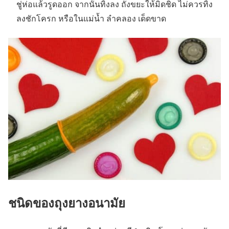
ชู่ห่อแล้วรูดออก จากนั้นทิ้งลง ถังขยะให้มิดชิด ไม่ควรทิ้ง
ลงชักโครก หรือในแม่น้ำ ลำคลอง เด็ดขาด
ชนิดของถุงยางอนามัย