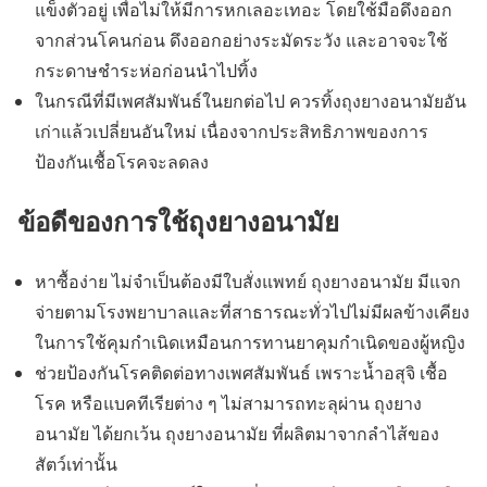
แข็งตัวอยู่ เพื่อไม่ให้มีการหกเลอะเทอะ โดยใช้มือดึงออก
จากส่วนโคนก่อน ดึงออกอย่างระมัดระวัง และอาจจะใช้
กระดาษชำระห่อก่อนนำไปทิ้ง
ในกรณีที่มีเพศสัมพันธ์ในยกต่อไป ควรทิ้งถุงยางอนามัยอัน
เก่าแล้วเปลี่ยนอันใหม่ เนื่องจากประสิทธิภาพของการ
ป้องกันเชื้อโรคจะลดลง
ข้อดีของการใช้ถุงยางอนามัย
หาซื้อง่าย ไม่จำเป็นต้องมีใบสั่งแพทย์ ถุงยางอนามัย มีแจก
จ่ายตามโรงพยาบาลและที่สาธารณะทั่วไปไม่มีผลข้างเคียง
ในการใช้คุมกำเนิดเหมือนการทานยาคุมกำเนิดของผู้หญิง
ช่วยป้องกันโรคติดต่อทางเพศสัมพันธ์ เพราะน้ำอสุจิ เชื้อ
โรค หรือแบคทีเรียต่าง ๆ ไม่สามารถทะลุผ่าน ถุงยาง
อนามัย ได้ยกเว้น ถุงยางอนามัย ที่ผลิตมาจากลำไส้ของ
สัตว์เท่านั้น