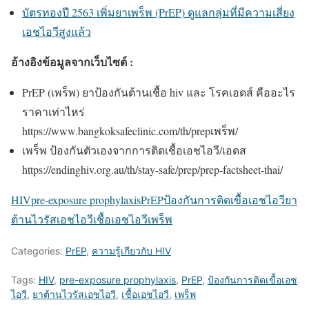
บัตรทองปี 2563 เพิ่มยาเพร็พ (PrEP) ดูแลกลุ่มที่มีความเสี่ยง
เอชไอวีสูงแล้ว
อ้างอิงข้อมูลจากเว็บไซต์ :
PrEP (เพร็พ) ยาป้องกันต้านเชื้อ hiv และ โรคเอดส์ คืออะไร
ราคาเท่าไหร่
https://www.bangkoksafeclinic.com/th/prepเพร็พ/
เพร็พ ป้องกันตัวเองจากการติดเชื้อเอชไอวี/เอดส
https://endinghiv.org.au/th/stay-safe/prep/prep-factsheet-thai/
HIV
pre-exposure prophylaxis
PrEP
ป้องกันการติดเขื้อเอชไอวี
ยา
ต้านไวรัสเอชไอวี
เชื้อเอชไอวี
เพร็พ
Categories:
PrEP
,
ความรู้เกียวกับ HIV
Tags:
HIV
,
pre-exposure prophylaxis
,
PrEP
,
ป้องกันการติดเขื้อเอช
ไอวี
,
ยาต้านไวรัสเอชไอวี
,
เชื้อเอชไอวี
,
เพร็พ