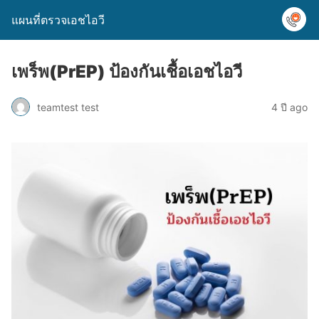
แผนที่ตรวจเอชไอวี
เพร็พ(PrEP) ป้องกันเชื้อเอชไอวี
teamtest test
4 ปี ago