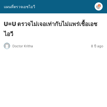
แผนที่ตรวจเอชไอวี
U=U ตรวจไม่เจอเท่ากับไม่แพร่เชื้อเอช
ไอวี
Doctor Kritha
8 ปี ago