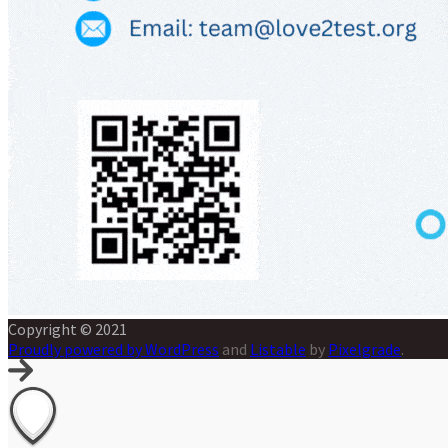
Copyright © 2021
Proudly powered by WordPress
and
Listable
by
Pixelgrade
.