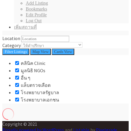
Add Listing
Bookmarks
Edit Profile
Log Out
เพิ่มสถานที่
Location
Category
Filter
Listings
Map View
Cards View
คลินิค Clinic
มูลนิธิ NGOs
อื่น ๆ
แล็บตรวจเลือด
โรงพยาบาลรัฐบาล
โรงพยาบาลเอกชน
Copyright © 2021
Proudly powered by WordPress
and
Listable
by
Pixelgrade
.