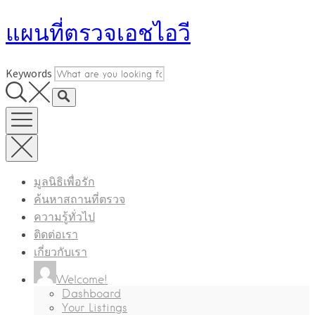
Skip
แผนที่ตรวจเอชไอวี
to
content
Keywords
มูลนิธิเพื่อรัก
ค้นหาสถานที่ตรวจ
ความรู้ทั่วไป
ติดต่อเรา
เกี่ยวกับเรา
Welcome!
Dashboard
Your Listings