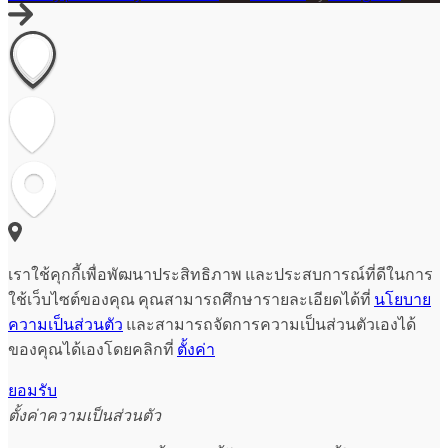
เราใช้คุกกี้เพื่อพัฒนาประสิทธิภาพ และประสบการณ์ที่ดีในการ
ใช้เว็บไซต์ของคุณ คุณสามารถศึกษารายละเอียดได้ที่
นโยบาย
ความเป็นส่วนตัว
และสามารถจัดการความเป็นส่วนตัวเองได้
ของคุณได้เองโดยคลิกที่
ตั้งค่า
ยอมรับ
ตั้งค่าความเป็นส่วนตัว