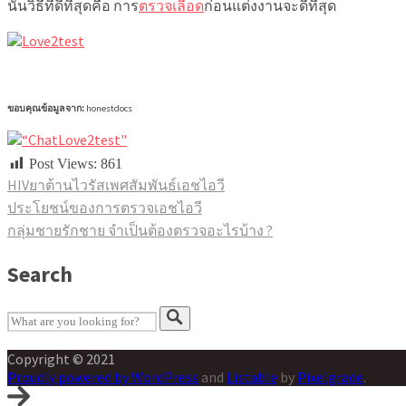
นั้นวิธีที่ดีที่สุดคือ การ
ตรวจเลือด
ก่อนแต่งงานจะดีที่สุด
ขอบคุณข้อมูลจาก:
honestdocs
Post Views:
861
HIV
ยาต้านไวรัส
เพศสัมพันธ์
เอชไอวี
ประโยชน์ของการตรวจเอชไอวี
แนะแนว
กลุ่มชายรักชาย จำเป็นต้องตรวจอะไรบ้าง ?
เรื่อง
Search
Copyright © 2021
Proudly powered by WordPress
and
Listable
by
Pixelgrade
.