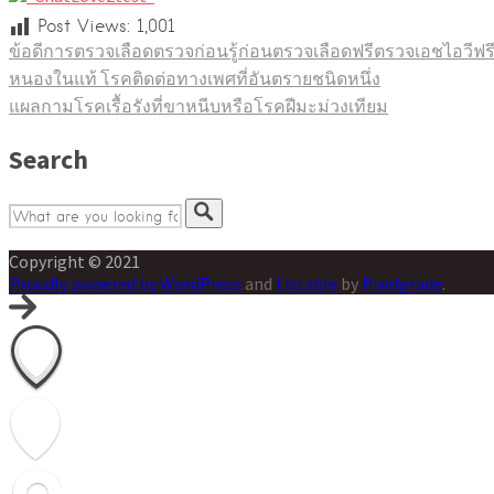
Post Views:
1,001
ข้อดีการตรวจเลือด
ตรวจก่อนรู้ก่อน
ตรวจเลือดฟรี
ตรวจเอชไอวีฟร
หนองในแท้ โรคติดต่อทางเพศที่อันตรายชนิดหนึ่ง
แนะแนว
แผลกามโรคเรื้อรังที่ขาหนีบหรือโรคฝีมะม่วงเทียม
เรื่อง
Search
Copyright © 2021
Proudly powered by WordPress
and
Listable
by
Pixelgrade
.