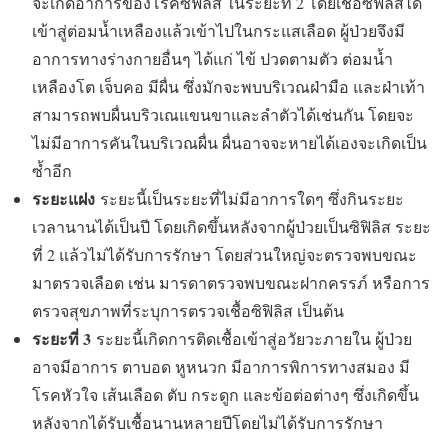
จะเกิดอาการของโรคซิฟิลิส ในระยะที่ 2 โดยเชื้อซิฟิลิสได้
เข้าสู่ต่อมน้ำเหลืองแล้วเข้าไปในกระแสเลือด ผู้ป่วยจึงมี
อาการทางร่างกายอื่นๆ ได้แก่ ไข้ ปวดตามตัว ต่อมน้ำ
เหลืองโต เจ็บคอ มีผื่น ซึ่งมักจะพบบริเวณฝ่ามือ และฝ่าเท้า
สามารถพบผื่นบริวเณแขนขาและลำตัวได้เช่นกัน โดยจะ
ไม่มีอาการคันในบริเวณผื่น ผื่นอาจจะหายได้เองจะเกิดเป็น
ซ้ำอีก
ระยะแฝง
ระยะนี้เป็นระยะที่ไม่มีอาการใดๆ ซึ่งกินระยะ
เวลานานได้เป็นปี โดยเกิดขึ้นหลังจากผู้ป่วยเป็นซิฟิลิส ระยะ
ที่ 2 แล้วไม่ได้รับการรักษา โดยส่วนใหญ่จะตรวจพบขณะ
มาตรวจเลือด เช่น มารดาตรวจพบขณะฝากครรภ์ หรือการ
ตรวจสุขภาพที่ระบุการตรวจเชื้อซิฟิลิส เป็นต้น
ระยะที่ 3
ระยะนี้เกิดการติดเชื้อเข้าสู่อวัยวะภายใน ผู้ป่วย
อาจมีอาการ ตาบอด หูหนวก มีอาการพิการทางสมอง มี
โรคหัวใจ เส้นเลือด ตับ กระดูก และข้อต่อต่างๆ ซึ่งเกิดขึ้น
หลังจากได้รับเชื้อนานหลายปีโดยไม่ได้รับการรักษา