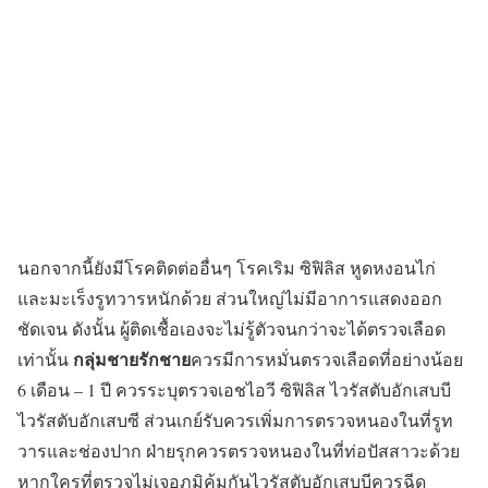
นอกจากนี้ยังมีโรคติดต่ออื่นๆ โรคเริม ซิฟิลิส หูดหงอนไก่
และมะเร็งรูทวารหนักด้วย ส่วนใหญ่ไม่มีอาการแสดงออก
ชัดเจน ดังนั้น ผู้ติดเชื้อเองจะไม่รู้ตัวจนกว่าจะได้ตรวจเลือด
กลุ่มชายรักชาย
เท่านั้น
ควรมีการหมั่นตรวจเลือดที่อย่างน้อย
6 เดือน – 1 ปี ควรระบุตรวจเอชไอวี ซิฟิลิส ไวรัสตับอักเสบบี
ไวรัสตับอักเสบซี ส่วนเกย์รับควรเพิ่มการตรวจหนองในที่รูท
วารและช่องปาก ฝ่ายรุกควรตรวจหนองในที่ท่อปัสสาวะด้วย
หากใครที่ตรวจไม่เจอภูมิคุ้มกันไวรัสตับอักเสบบีควรฉีด